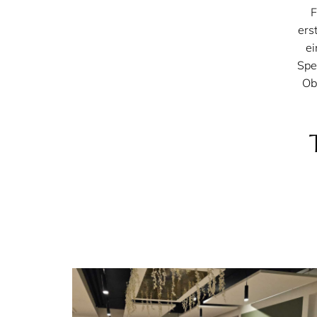
F
ers
ei
Spe
Ob