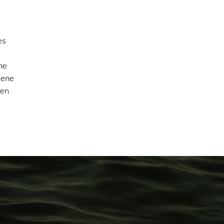
es
he
sene
ten