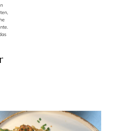
in
ten,
che
nte.
das
r