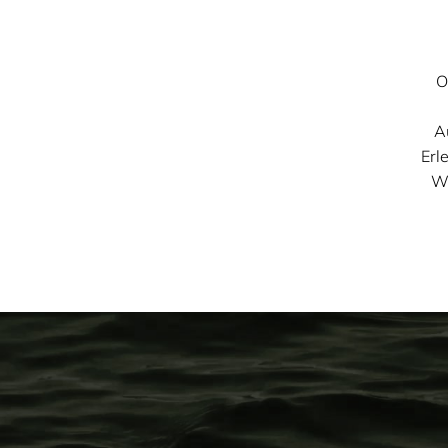
O
A
Erl
We