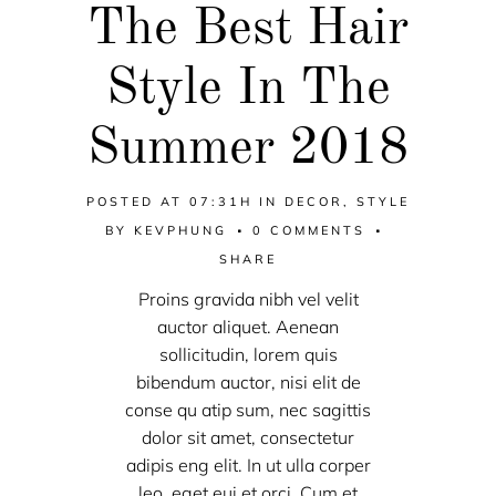
The Best Hair
Style In The
Summer 2018
POSTED AT 07:31H
IN
DECOR
,
STYLE
BY
KEVPHUNG
0 COMMENTS
SHARE
Proins gravida nibh vel velit
auctor aliquet. Aenean
sollicitudin, lorem quis
bibendum auctor, nisi elit de
conse qu atip sum, nec sagittis
dolor sit amet, consectetur
adipis eng elit. In ut ulla corper
leo, eget eui et orci. Cum et